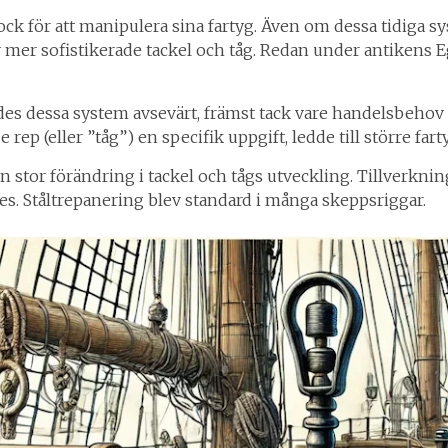
lock för att manipulera sina fartyg. Även om dessa tidiga
 mer sofistikerade tackel och tåg. Redan under antikens E
s dessa system avsevärt, främst tack vare handelsbehov o
rep (eller ”tåg”) en specifik uppgift, ledde till större fart
n stor förändring i tackel och tågs utveckling. Tillverkni
es. Ståltrepanering blev standard i många skeppsriggar.