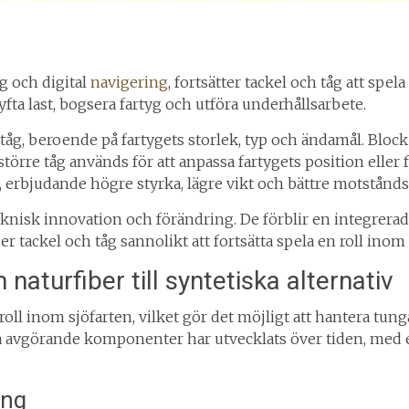
yg och digital
navigering
, fortsätter tackel och tåg att spe
lyfta last, bogsera fartyg och utföra underhållsarbete.
tåg, beroende på fartygets storlek, typ och ändamål. Block 
törre tåg används för att anpassa fartygets position eller f
are, erbjudande högre styrka, lägre vikt och bättre motstånd
nisk innovation och förändring. De förblir en integrerad d
 tackel och tåg sannolikt att fortsätta spela en roll inom
 naturfiber till syntetiska alternativ
oll inom sjöfarten, vilket gör det möjligt att hantera tun
a avgörande komponenter har utvecklats över tiden, med en
ing