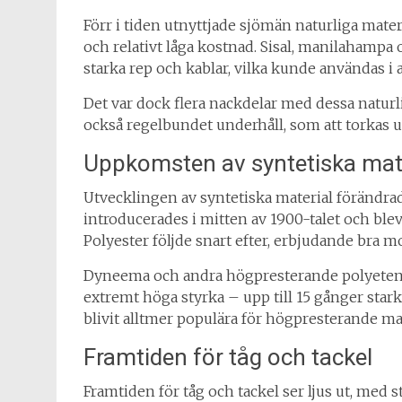
Förr i tiden utnyttjade sjömän naturliga materi
och relativt låga kostnad. Sisal, manilahampa 
starka rep och kablar, vilka kunde användas i al
Det var dock flera nackdelar med dessa naturli
också regelbundet underhåll, som att torkas ut
Uppkomsten av syntetiska mat
Utvecklingen av syntetiska material förändrade
introducerades i mitten av 1900-talet och ble
Polyester följde snart efter, erbjudande bra 
Dyneema och andra högpresterande polyetenfi
extremt höga styrka – upp till 15 gånger stark
blivit alltmer populära för högpresterande ma
Framtiden för tåg och tackel
Framtiden för tåg och tackel ser ljus ut, me