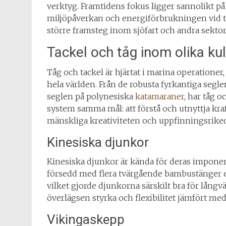
verktyg. Framtidens fokus ligger sannolikt på
miljöpåverkan och energiförbrukningen vid ti
större framsteg inom sjöfart och andra sektore
Tackel och tåg inom olika kul
Tåg och tackel är hjärtat i marina operationer, 
hela världen. Från de robusta fyrkantiga segle
seglen på polynesiska
katamaraner
, har tåg o
system samma mål: att förstå och utnyttja kraft
mänskliga kreativiteten och uppfinningsrik
Kinesiska djunkor
Kinesiska djunkor är kända för deras impone
försedd med flera tvärgående bambustänger el
vilket gjorde djunkorna särskilt bra för långvä
överlägsen styrka och flexibilitet jämfört me
Vikingaskepp