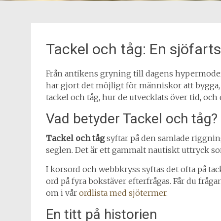
Tackel och tåg: En sjöfarts
Från antikens gryning till dagens hypermodern
har gjort det möjligt för människor att bygga,
tackel och tåg, hur de utvecklats över tid, och d
Vad betyder Tackel och tåg?
Tackel och tåg
syftar på den samlade riggning
seglen. Det är ett gammalt nautiskt uttryck s
I korsord och webbkryss syftas det ofta på tack
ord på fyra bokstäver efterfrågas. Får du fråga
om i vår
ordlista med sjötermer
.
En titt på historien