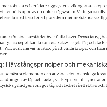
av mer robusta och enklare riggsystem. Vikingarnas skepp
vilket hölls uppe av ett enkelt tågsystem. Vikingarna tillv
ehandla med tjära för att göra dem mer motståndskraftiga
aner för sina havsfärder över Stilla havet. Dessa fartyg 
riangulära segel, kända som crab claw-segel. Tåg och tackel
t”. Polynesierna var mästare på att binda knopar och fläta
ner.
g: Hävstångsprinciper och mekaniska
att bemästra elementen och använda den mänskliga kreati
vändningen av tåg och tackel, verktyg som till synes är e
de fysiska principer som gör tåg och tackel så effektiva och