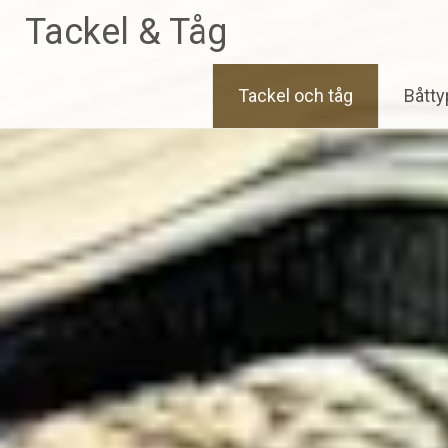
Skip
Tackel & Tåg
to
content
Tackel och tåg
Båtty