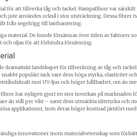
al för att tillverka tåg och tackel. Hampafibrer var särskil
och jute användes också i stor utsträckning. Dessa fibrer 
lt från segelrigg till lasthantering.
ga material. De kunde försämras över tiden av faktorer som
 och oljas för att förhindra försämring.
erial
 dramatiskt landskapet för tillverkning av tåg och tackel. 
v snabbt populärt tack vare dess höga styrka, elasticitet 
motståndskraft mot UV-ljus och högre hållbarhet, om än med
brer har nyligen gjort en stor inverkan på marknaden för
are än stål per vikt – samt dess utmärkta slitstyrka och m
rina applikationer, trots deras högre kostnad jämfört med
d ständiga innovationer inom materialvetenskap som förbä