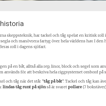
historia
a skeppsteknik, har tackel och tåg spelat en kritisk roll
 segla och manövrera fartyg över hela världens hav. I den h
eras roll i dagens sjöfart.
en på en båt, alltså alla rep, linor, block och segel som a
om används för att beskriva hela riggsystemet ombord på s
el och tåg när det står ”
tåg på båt
”. Tackel och tåg kan ä
n:
lindas tåg runt på sjön
så är svaret
pollare
(7 bokstäver)