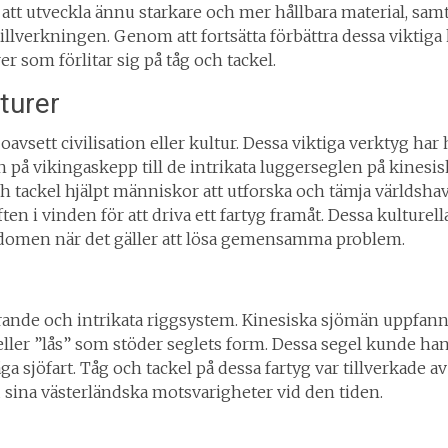
 att utveckla ännu starkare och mer hållbara material, sam
llverkningen. Genom att fortsätta förbättra dessa viktiga
r som förlitar sig på tåg och tackel.
turer
oavsett civilisation eller kultur. Dessa viktiga verktyg har h
n på vikingaskepp till de intrikata luggerseglen på kinesi
ch tackel hjälpt människor att utforska och tämja världshav
en i vinden för att driva ett fartyg framåt. Dessa kulturella
edomen när det gäller att lösa gemensamma problem.
rande och intrikata riggsystem. Kinesiska sjömän uppfann
ler ”lås” som stöder seglets form. Dessa segel kunde hant
ga sjöfart. Tåg och tackel på dessa fartyg var tillverkade 
d sina västerländska motsvarigheter vid den tiden.