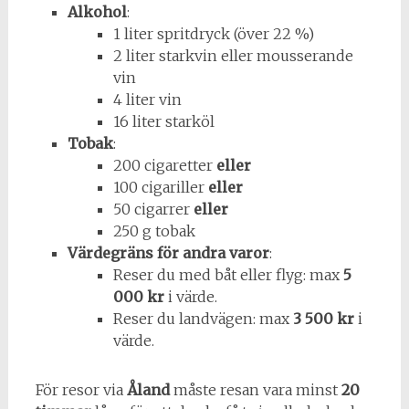
Alkohol
:
1 liter spritdryck (över 22 %)
2 liter starkvin eller mousserande
vin
4 liter vin
16 liter starköl
Tobak
:
200 cigaretter
eller
100 cigariller
eller
50 cigarrer
eller
250 g tobak
Värdegräns för andra varor
:
Reser du med båt eller flyg: max
5
000 kr
i värde.
Reser du landvägen: max
3 500 kr
i
värde.
För resor via
Åland
måste resan vara minst
20