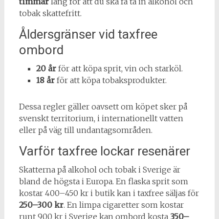
timmar
lång för att du ska få ta in alkohol och
tobak skattefritt.
Åldersgränser vid taxfree
ombord
20 år
för att köpa sprit, vin och starköl.
18 år
för att köpa tobaksprodukter.
Dessa regler gäller oavsett om köpet sker på
svenskt territorium, i internationellt vatten
eller på väg till undantagsområden.
Varför taxfree lockar resenärer
Skatterna på alkohol och tobak i Sverige är
bland de högsta i Europa. En flaska sprit som
kostar 400–450 kr i butik kan i taxfree säljas för
250–300 kr
. En limpa cigaretter som kostar
runt 900 kr i Sverige kan ombord kosta
350–