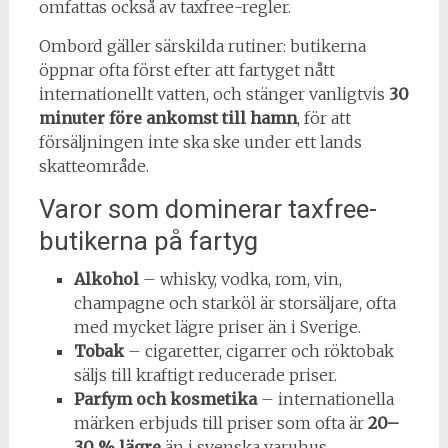
omfattas också av taxfree-regler.
Ombord gäller särskilda rutiner: butikerna
öppnar ofta först efter att fartyget nått
internationellt vatten, och stänger vanligtvis
30
minuter före ankomst till hamn
, för att
försäljningen inte ska ske under ett lands
skatteområde.
Varor som dominerar taxfree-
butikerna på fartyg
Alkohol
– whisky, vodka, rom, vin,
champagne och starköl är storsäljare, ofta
med mycket lägre priser än i Sverige.
Tobak
– cigaretter, cigarrer och röktobak
säljs till kraftigt reducerade priser.
Parfym och kosmetika
– internationella
märken erbjuds till priser som ofta är
20–
30 % lägre
än i svenska varuhus.