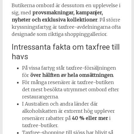
Butikerna ombord är dessutom en upplevelse i
sig, med
provsmakningar, kampanjer,
nyheter och exklusiva kollektioner
. På större
kryssningsfartyg är taxfree-avdelningarna ofta
designade som riktiga shoppinggallerior.
Intressanta fakta om taxfree till
havs
På vissa fartyg står taxfree-försäljningen
för
över hälften av hela omsättningen
.
För många resenärer är taxfree-butiken
det mest besökta utrymmet ombord efter
restaurangerna.
I Australien och andra länder där
alkoholskatten är extremt hög upplever
resenärer rabatter på
40 % eller mer
i
taxfree-butiker.
Taxfree-shopping till sjöss har blivit så